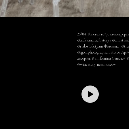
25/04 Топовая встреча-конферен
@aleksandra_fostorya @anasta
@radost_detyam Фотозона: @trad
@igor_photographer_vtorov Арт-
десерты: @a__fomina Стилист: 
@winestory_newmoscow