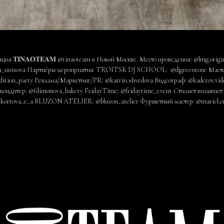
ция 𝐓𝐈𝐍𝐀𝐎𝐓𝐄𝐀𝐌 @tinaoteam в Новой Москве. Место проведения: @lmg.origi
sia_unisova Партнёры мероприятия: TROITSK DJ SCHOOL: @djgreentone Мастер
ition_party Реклама/Маркетинг/PR: @katrin.shvedova Видеограф: @kadetov.vid
кондитер: @filimonova_bakery FridayTime: @fridaytime_event Стилист визажист:
@kortova_e_a BLUZON ATELIER: @bluzon_atelier Фуршетный мастер: @mariel.c