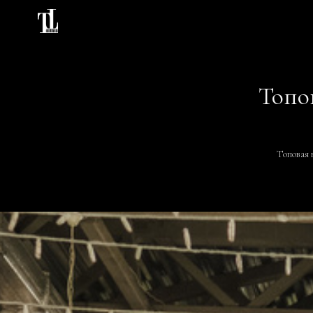
Топо
Топова