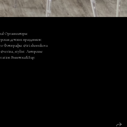
nal Организаторы:
ская детских праздников:
eo Фотографы: @iri.shornikova
 @verina_stylist Авторские
reation Винотека&Бар: